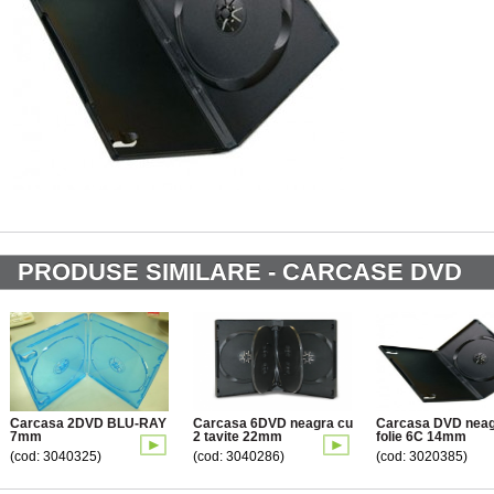
PRODUSE SIMILARE - CARCASE DVD
Carcasa 2DVD BLU-RAY
Carcasa 6DVD neagra cu
Carcasa DVD nea
7mm
2 tavite 22mm
folie 6C 14mm
(cod: 3040325)
(cod: 3040286)
(cod: 3020385)