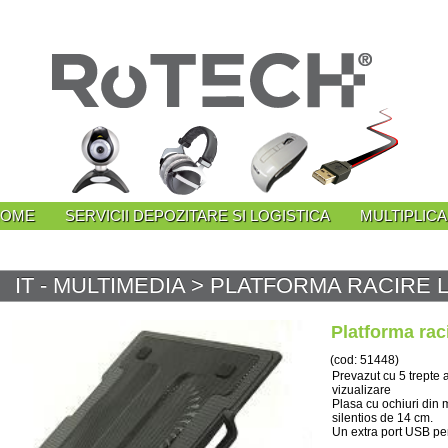
HOME
SERVICII DEPOZITARE SI LOGISTICA
MULTIPLIC
IT - MULTIMEDIA
> PLATFORMA RACIRE 
Platforma raci
(cod: 51448)
Prevazut cu 5 trepte 
vizualizare
Plasa cu ochiuri din m
silentios de 14 cm.
Un extra port USB pe